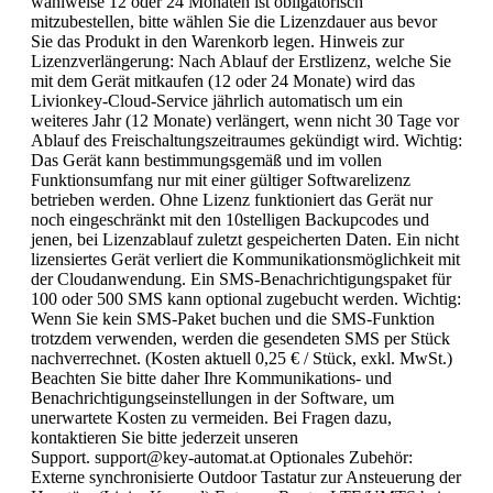
wahlweise 12 oder 24 Monaten ist obligatorisch
mitzubestellen, bitte wählen Sie die Lizenzdauer aus bevor
Sie das Produkt in den Warenkorb legen. Hinweis zur
Lizenzverlängerung: Nach Ablauf der Erstlizenz, welche Sie
mit dem Gerät mitkaufen (12 oder 24 Monate) wird das
Livionkey-Cloud-Service jährlich automatisch um ein
weiteres Jahr (12 Monate) verlängert, wenn nicht 30 Tage vor
Ablauf des Freischaltungszeitraumes gekündigt wird. Wichtig:
Das Gerät kann bestimmungsgemäß und im vollen
Funktionsumfang nur mit einer gültiger Softwarelizenz
betrieben werden. Ohne Lizenz funktioniert das Gerät nur
noch eingeschränkt mit den 10stelligen Backupcodes und
jenen, bei Lizenzablauf zuletzt gespeicherten Daten. Ein nicht
lizensiertes Gerät verliert die Kommunikationsmöglichkeit mit
der Cloudanwendung. Ein SMS-Benachrichtigungspaket für
100 oder 500 SMS kann optional zugebucht werden. Wichtig:
Wenn Sie kein SMS-Paket buchen und die SMS-Funktion
trotzdem verwenden, werden die gesendeten SMS per Stück
nachverrechnet. (Kosten aktuell 0,25 € / Stück, exkl. MwSt.)
Beachten Sie bitte daher Ihre Kommunikations- und
Benachrichtigungseinstellungen in der Software, um
unerwartete Kosten zu vermeiden. Bei Fragen dazu,
kontaktieren Sie bitte jederzeit unseren
Support. support@key-automat.at Optionales Zubehör:
Externe synchronisierte Outdoor Tastatur zur Ansteuerung der