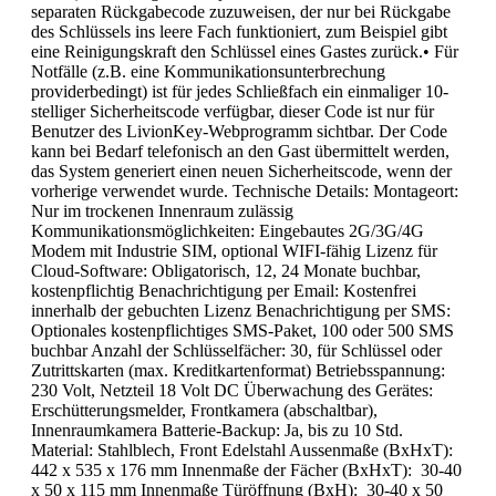
separaten Rückgabecode zuzuweisen, der nur bei Rückgabe
des Schlüssels ins leere Fach funktioniert, zum Beispiel gibt
eine Reinigungskraft den Schlüssel eines Gastes zurück.• Für
Notfälle (z.B. eine Kommunikationsunterbrechung
providerbedingt) ist für jedes Schließfach ein einmaliger 10-
stelliger Sicherheitscode verfügbar, dieser Code ist nur für
Benutzer des LivionKey-Webprogramm sichtbar. Der Code
kann bei Bedarf telefonisch an den Gast übermittelt werden,
das System generiert einen neuen Sicherheitscode, wenn der
vorherige verwendet wurde. Technische Details: Montageort:
Nur im trockenen Innenraum zulässig
Kommunikationsmöglichkeiten: Eingebautes 2G/3G/4G
Modem mit Industrie SIM, optional WIFI-fähig Lizenz für
Cloud-Software: Obligatorisch, 12, 24 Monate buchbar,
kostenpflichtig Benachrichtigung per Email: Kostenfrei
innerhalb der gebuchten Lizenz Benachrichtigung per SMS:
Optionales kostenpflichtiges SMS-Paket, 100 oder 500 SMS
buchbar Anzahl der Schlüsselfächer: 30, für Schlüssel oder
Zutrittskarten (max. Kreditkartenformat) Betriebsspannung:
230 Volt, Netzteil 18 Volt DC Überwachung des Gerätes:
Erschütterungsmelder, Frontkamera (abschaltbar),
Innenraumkamera Batterie-Backup: Ja, bis zu 10 Std.
Material: Stahlblech, Front Edelstahl Aussenmaße (BxHxT):
442 x 535 x 176 mm Innenmaße der Fächer (BxHxT): 30-40
x 50 x 115 mm Innenmaße Türöffnung (BxH): 30-40 x 50