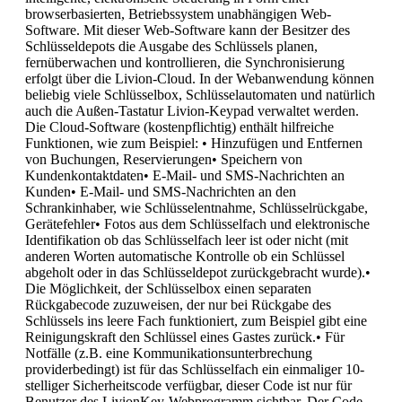
browserbasierten, Betriebssystem unabhängigen Web-
Software. Mit dieser Web-Software kann der Besitzer des
Schlüsseldepots die Ausgabe des Schlüssels planen,
fernüberwachen und kontrollieren, die Synchronisierung
erfolgt über die Livion-Cloud. In der Webanwendung können
beliebig viele Schlüsselbox, Schlüsselautomaten und natürlich
auch die Außen-Tastatur Livion-Keypad verwaltet werden.
Die Cloud-Software (kostenpflichtig) enthält hilfreiche
Funktionen, wie zum Beispiel: • Hinzufügen und Entfernen
von Buchungen, Reservierungen• Speichern von
Kundenkontaktdaten• E-Mail- und SMS-Nachrichten an
Kunden• E-Mail- und SMS-Nachrichten an den
Schrankinhaber, wie Schlüsselentnahme, Schlüsselrückgabe,
Gerätefehler• Fotos aus dem Schlüsselfach und elektronische
Identifikation ob das Schlüsselfach leer ist oder nicht (mit
anderen Worten automatische Kontrolle ob ein Schlüssel
abgeholt oder in das Schlüsseldepot zurückgebracht wurde).•
Die Möglichkeit, der Schlüsselbox einen separaten
Rückgabecode zuzuweisen, der nur bei Rückgabe des
Schlüssels ins leere Fach funktioniert, zum Beispiel gibt eine
Reinigungskraft den Schlüssel eines Gastes zurück.• Für
Notfälle (z.B. eine Kommunikationsunterbrechung
providerbedingt) ist für das Schlüsselfach ein einmaliger 10-
stelliger Sicherheitscode verfügbar, dieser Code ist nur für
Benutzer des LivionKey-Webprogramm sichtbar. Der Code