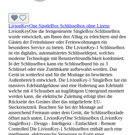
LivionKeyOne SingleBox Schlüsselbox ohne Lizenz
LivionKeyOne die ferngesteuerte SingleBox-Schlüsselbox
wurde entwickelt, um Ihnen den Alltag zu erleichtern und den
Gästen der Ferienhäuser oder Ferienwohnungen ein
besonderes Service zu bieten. Die LivionKey-1 Schlüsselbox
ist ein digitales, automatisiertes Schlüsseldepot, welches
moderne Technologie mit Benutzerfreundlichkeit kombiniert.
In der Schlüsselbox kann ein Schlüsselbund bis zu 3
Schlüssel oder eine Zutrittskarte aufbewahrt werden. Das
Gerät ist wetterfest und für die Montage im bewitterten
Außenbereich entwickelt. Die LivionKey-1 SingleBox hat ein
massives Edelstahlgehäuse und eine Halterung aus Edelstahl
welche mit 4 Schrauben an tragfähigem Untergrund montiert
werden kann, die elektrische Zuleitung erfolgt über die
Rückseite des Gerätes über das mitgelieferte EU-
Steckernetzteil. Beachten Sie bei der Montage auf
ausreichend Freiraum unter dem Gerät, die Schlüsselboxlade
öffnet nach unten. LivionKeyOne Schlüsselbox (LivionKey
SingleBox) - Design - Intelligenz - Einfachheit - Remote
Controlled Die LivionKey-1 Schlüsselbox enthält auch eine
intelligente, elektronische Steuerung in Form einer