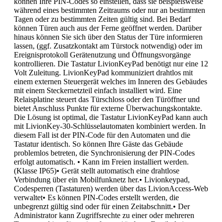
können Ihre PIN-Codes so einstellen, dass sie beispielsweise
während eines bestimmten Zeitraums oder nur an bestimmten
Tagen oder zu bestimmten Zeiten gültig sind. Bei Bedarf
können Türen auch aus der Ferne geöffnet werden. Darüber
hinaus können Sie sich über den Status der Türe informieren
lassen, (ggf. Zusatzkontakt am Türstock notwendig) oder im
Ereignisprotokoll Gerätenutzung und Öffnungsvorgänge
kontrollieren. Die Tastatur LivionKeyPad benötigt nur eine 12
Volt Zuleitung. LivionKeyPad kommuniziert drahtlos mit
einem externen Steuergerät welches im Inneren des Gebäudes
mit einem Steckernetzteil einfach installiert wird. Eine
Relaisplatine steuert das Türschloss oder den Türöffner und
bietet Anschluss Punkte für externe Überwachungskontakte.
Die Lösung ist optimal, die Tastatur LivionKeyPad kann auch
mit LivionKey-30-Schlüsselautomaten kombiniert werden. In
diesem Fall ist der PIN-Code für den Automaten und die
Tastatur identisch. So können Ihre Gäste das Gebäude
problemlos betreten, die Synchronisierung der PIN-Codes
erfolgt automatisch. • Kann im Freien installiert werden.
(Klasse IP65)• Gerät stellt automatisch eine drahtlose
Verbindung über ein Mobilfunknetz her.• Livionkeypad,
Codesperren (Tastaturen) werden über das LivionAccess-Web
verwaltet• Es können PIN-Codes erstellt werden, die
unbegrenzt gültig sind oder für einen Zeitabschnitt.• Der
Administrator kann Zugriffsrechte zu einer oder mehreren