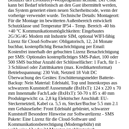
kann bei Bedarf telefonisch an den Gast übermittelt werden,
das System generiert einen neuen Sicherheitscode, wenn der
vorherige verwendet wurde. Technische Details: Montageort:
Für die Montage im bewitterten Außenbereich entwickelt
Schutzklasse und Temperatur IP54 - Temp. Bereich -40 bis
+40 °C Kommunikationsmöglichkeiten: Eingebautes
2G/3G/4G Modem mit Industrie SIM, optional WIFI-fähig
Lizenz für Cloud-Software: Obligatorisch, 12, 24 Monate
buchbar, kostenpflichtig Benachrichtigung per Email:
Kostenfrei innerhalb der gebuchten Lizenz Benachrichtigung
per SMS: Optionales kostenpflichtiges SMS-Paket, 100 oder
500 SMS buchbar Anzahl der Schlüsselfächer: 1 Fach, für 1 -
3 Schlüssel oder Zutrittskarten (max. Kreditkartenformat)
Betriebsspannung: 230 Volt, Netzteil 18 Volt DC
Überwachung des Gerätes: Erschütterungsmelder Batterie-
Backup: Nein Material: Edelstahl, Top und Innenkorpus aus
schwarzem Kunststoff Aussenmaße (BxHxT): 124 x 220 x 70
mm Innenmaße Fach/Lade (BxHxT): 50-70 x 85 x 40 mm
Produktgewicht: ca. 2,8 kg Elektrischer Anschluß: EU-
Steckernetzteil, Kabel ca. 5,5 m, Stecker/Buchse 5.5 mm 2.1
mm Gehäusefarbe: Front Edelstahl gebürstet, schwarzer
Kunststoff Besondere Hinweise zur Softwarelizenz - SMS
Pakete: Eine Lizenz für die Cloud-Software und
Kommunikationsberechtigung (Modemgebühr) mit