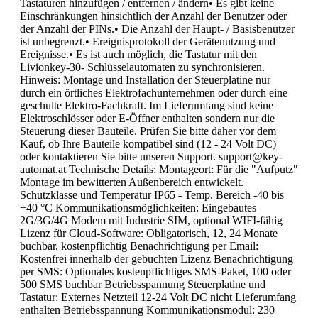
Tastaturen hinzufügen / entfernen / ändern• Es gibt keine
Einschränkungen hinsichtlich der Anzahl der Benutzer oder
der Anzahl der PINs.• Die Anzahl der Haupt- / Basisbenutzer
ist unbegrenzt.• Ereignisprotokoll der Gerätenutzung und
Ereignisse.• Es ist auch möglich, die Tastatur mit den
Livionkey-30- Schlüsselautomaten zu synchronisieren.
Hinweis: Montage und Installation der Steuerplatine nur
durch ein örtliches Elektrofachunternehmen oder durch eine
geschulte Elektro-Fachkraft. Im Lieferumfang sind keine
Elektroschlösser oder E-Öffner enthalten sondern nur die
Steuerung dieser Bauteile. Prüfen Sie bitte daher vor dem
Kauf, ob Ihre Bauteile kompatibel sind (12 - 24 Volt DC)
oder kontaktieren Sie bitte unseren Support. support@key-
automat.at Technische Details: Montageort: Für die "Aufputz"
Montage im bewitterten Außenbereich entwickelt.
Schutzklasse und Temperatur IP65 - Temp. Bereich -40 bis
+40 °C Kommunikationsmöglichkeiten: Eingebautes
2G/3G/4G Modem mit Industrie SIM, optional WIFI-fähig
Lizenz für Cloud-Software: Obligatorisch, 12, 24 Monate
buchbar, kostenpflichtig Benachrichtigung per Email:
Kostenfrei innerhalb der gebuchten Lizenz Benachrichtigung
per SMS: Optionales kostenpflichtiges SMS-Paket, 100 oder
500 SMS buchbar Betriebsspannung Steuerplatine und
Tastatur: Externes Netzteil 12-24 Volt DC nicht Lieferumfang
enthalten Betriebsspannung Kommunikationsmodul: 230