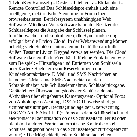
(LivionKey Karussell) - Design - Intelligenz - Einfachheit -
Remote Controlled Das Schlüsseldepot enthält auch eine
intelligente, elektronische Steuerung in Form einer
browserbasierten, Betriebssystem unabhängigen Web-
Software. Mit dieser Web-Software kann der Besitzer des
Schlüsseldepots die Ausgabe der Schlüssel planen,
fernüberwachen und kontrollieren, die Synchronisierung
erfolgt über die Livion-Cloud. In der Webanwendung können
beliebig viele Schlüsselautomaten und natürlich auch die
Außen-Tastatur Livion-Keypad verwaltet werden. Die Cloud-
Software (kostenpflichtig) enthält hilfreiche Funktionen, wie
zum Beispiel: • Hinzufügen und Entfernen von Schlüsseln
oder Karten• Speichern von Reservierungen und
Kundenkontaktdaten• E-Mail- und SMS-Nachrichten an
Kunden• E-Mail- und SMS-Nachrichten an den
Schrankinhaber, wie Schlüsselentnahme, Schlüsselrückgabe,
Gerätefehler• Überwachungstools der Schlüsseldepot-
Aktivitäten über eingebautes Kamerasystem• Optional Fotos
von Abholungen (Achtung, DSGVO Hinweise sind gut
sichtbar anzubringen, Rechtsgrundlage der Überwachung
DSGVO Art. 6 Abs.1 lit.f.)• Fotos aus dem Schlüsselfach und
elektronische Identifikation ob das Schlüsselfach leer ist oder
nicht (mit anderen Worten automatische Kontrolle ob ein
Schlüssel abgeholt oder in das Schlüsseldepot zurückgebracht
wurde).• Die Möglichkeit, jedem Schlüsselfach einen