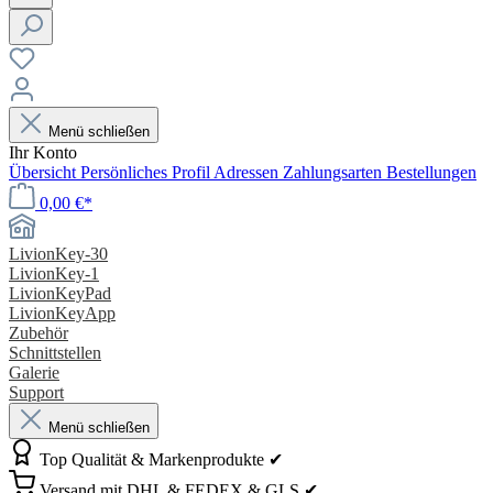
Menü schließen
Ihr Konto
Übersicht
Persönliches Profil
Adressen
Zahlungsarten
Bestellungen
0,00 €*
LivionKey-30
LivionKey-1
LivionKeyPad
LivionKeyApp
Zubehör
Schnittstellen
Galerie
Support
Menü schließen
Top Qualität & Markenprodukte ✔
Versand mit DHL & FEDEX & GLS ✔